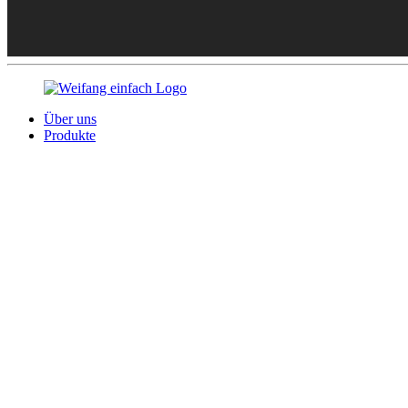
Über uns
Produkte
Herunterladen
Kontaktiere uns
© Urheberrecht - 2010-2023: Alle Rechte vorbehalten.
heiße Produkte
-
Seitenverzeichnis
-
AMP Mobile
-
Datenschutzrichtli
E-Mail senden
WhatsApp
x