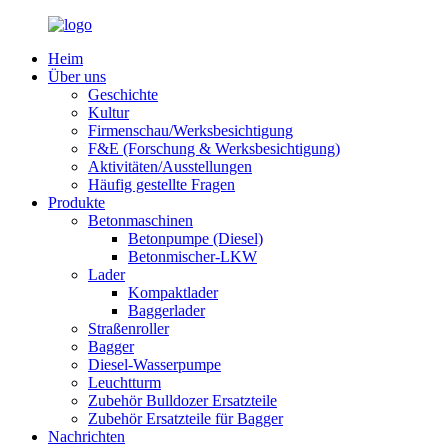
Heim
Über uns
Geschichte
Kultur
Firmenschau/Werksbesichtigung
F&E (Forschung & Werksbesichtigung)
Aktivitäten/Ausstellungen
Häufig gestellte Fragen
Produkte
Betonmaschinen
Betonpumpe (Diesel)
Betonmischer-LKW
Lader
Kompaktlader
Baggerlader
Straßenroller
Bagger
Diesel-Wasserpumpe
Leuchtturm
Zubehör Bulldozer Ersatzteile
Zubehör Ersatzteile für Bagger
Nachrichten