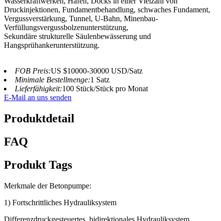
Wasserkraftwerken, Häfen, Docks in einer Vielzahl von
Druckinjektionen, Fundamentbehandlung, schwaches Fundament,
Vergussverstärkung, Tunnel, U-Bahn, Minenbau-
Verfüllungsvergussbolzenunterstützung,
Sekundäre strukturelle Säulenbewässerung und
Hangsprühankerunterstützung.
FOB Preis:
US $10000-30000 USD/Satz
Minimale Bestellmenge:
1 Satz
Lieferfähigkeit:
100 Stück/Stück pro Monat
E-Mail an uns senden
Produktdetail
FAQ
Produkt Tags
Merkmale der Betonpumpe:
1) Fortschrittliches Hydrauliksystem
Differenzdruckgesteuertes, bidirektionales Hydrauliksystem.