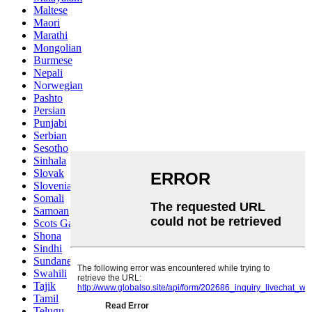
Maltese
Maori
Marathi
Mongolian
Burmese
Nepali
Norwegian
Pashto
Persian
Punjabi
Serbian
Sesotho
Sinhala
Slovak
Slovenian
Somali
Samoan
Scots Gaelic
Shona
Sindhi
Sundanese
Swahili
Tajik
Tamil
Telugu