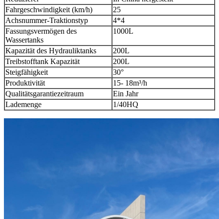
Fahrgeschwindigkeit (km/h)
25
Achsnummer-Traktionstyp
4*4
Fassungsvermögen des
1000L
Wassertanks
Kapazität des Hydrauliktanks
200L
Treibstofftank Kapazität
200L
Steigfähigkeit
30
°
Produktivität
15- 18m³/h
Qualitätsgarantiezeitraum
Ein Jahr
Lademenge
1/40HQ