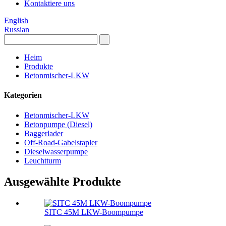
Kontaktiere uns
English
Russian
Heim
Produkte
Betonmischer-LKW
Kategorien
Betonmischer-LKW
Betonpumpe (Diesel)
Baggerlader
Off-Road-Gabelstapler
Dieselwasserpumpe
Leuchtturm
Ausgewählte Produkte
SITC 45M LKW-Boompumpe