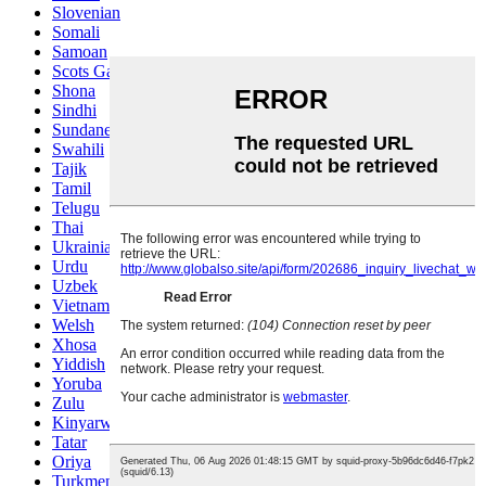
Slovenian
Somali
Samoan
Scots Gaelic
Shona
Sindhi
Sundanese
Swahili
Tajik
Tamil
Telugu
Thai
Ukrainian
Urdu
Uzbek
Vietnamese
Welsh
Xhosa
Yiddish
Yoruba
Zulu
Kinyarwanda
Tatar
Oriya
Turkmen