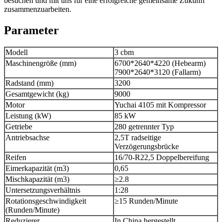
besuchen und mit uns für eine erfolgreiche gemeinsame Zukunft
zusammenzuarbeiten.
Parameter
Modell
3 cbm
Maschinengröße (mm)
6700*2640*4220 (Hebearm)
7900*2640*3120 (Fallarm)
Radstand (mm)
3200
Gesamtgewicht (kg)
9000
Motor
Yuchai 4105 mit Kompressor
Leistung (kW)
85 kW
Getriebe
280 getrennter Typ
Antriebsachse
2,5T radseitige
Verzögerungsbrücke
Reifen
16/70-R22,5 Doppelbereifung
Eimerkapazität (m3)
0,65
Mischkapazität (m3)
≥
2.8
Untersetzungsverhältnis
1:28
Rotationsgeschwindigkeit
≥
15 Runden/Minute
(Runden/Minute)
Reduzierer
In China hergestellt